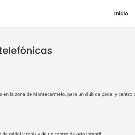
Inicio
telefónicas
as en la zona de Montecarmelo, para un club de pádel y centro 
 de pádel y tenis y de un centro de ocio infantil.