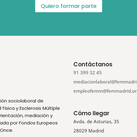
Quiero formar parte
Contáctanos
91 399 32 45
mediacionlaboral@femmadri
empleofemm@femmadrid.or
ión sociolaboral de
ísica y Esclerosis Múltiple
Cómo llegar
orientación, mediación y
Avda. de Asturias, 35
ciada por Fondos Europeos
 Once.
28029 Madrid