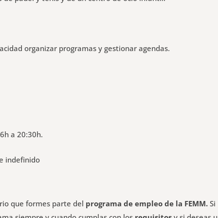
pacidad organizar programas y gestionar agendas.
6h a 20:30h.
e indefinido
ario que formes parte del
programa de empleo de la FEMM.
Si
grama siempre y cuando cumplas con los
requisitos
y si deseas 