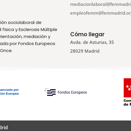
mediacionlaboral@femmadri
empleofemm@femmadrid.or
ión sociolaboral de
ísica y Esclerosis Múltiple
Cómo llegar
orientación, mediación y
Avda. de Asturias, 35
ciada por Fondos Europeos
 Once.
28029 Madrid
drid