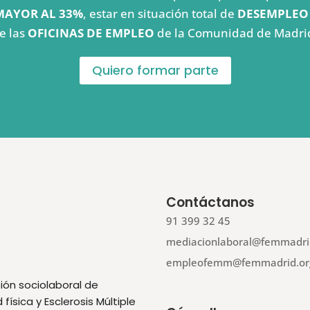
MAYOR AL 33%
, estar en situación total de
DESEMPLEO
e las
OFICINAS DE EMPLEO
de la Comunidad de Madri
Quiero formar parte
Contáctanos
91 399 32 45
mediacionlaboral@femmadri
empleofemm@femmadrid.or
ión sociolaboral de
ísica y Esclerosis Múltiple