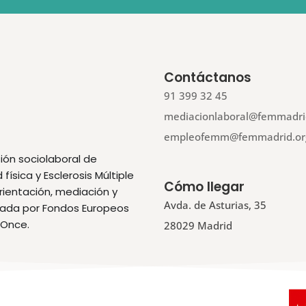
Contáctanos
91 399 32 45
mediacionlaboral@femmadri
empleofemm@femmadrid.or
ión sociolaboral de
ísica y Esclerosis Múltiple
Cómo llegar
orientación, mediación y
Avda. de Asturias, 35
ciada por Fondos Europeos
 Once.
28029 Madrid