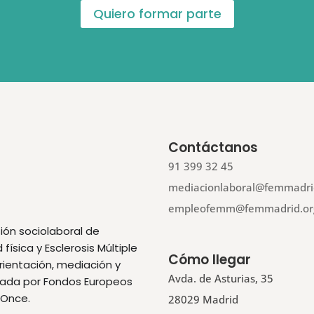
Quiero formar parte
Contáctanos
91 399 32 45
mediacionlaboral@femmadri
empleofemm@femmadrid.or
ión sociolaboral de
ísica y Esclerosis Múltiple
Cómo llegar
orientación, mediación y
Avda. de Asturias, 35
ciada por Fondos Europeos
 Once.
28029 Madrid