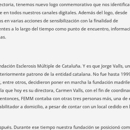
ayectoria, tenemos nuevo logo conmemorativo que nos identifica
 en todos nuestros canales digitales. Además del logo, desde
 en varias acciones de sensibilización con la finalidad de
cientes a lo largo del tiempo como punto de encuentro, informac
ias.
dación Esclerosis Múltiple de Cataluña. Y es que Jorge Valls, u
teriormente patrono de la entidad catalana. No fue hasta 199
z, entre otros, decidieron poner en marcha la fundación madril
la que hoy es su directora, Carmen Valls, con el fin de coordinar
el entonces, FEMM contaba con otras tres personas más, una de 
ilitador a domicilio, a pesar de contar con un local cedido en 
espués. Durante ese tiempo nuestra fundación se posicionó co