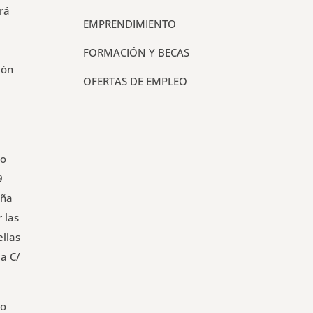
rá
EMPRENDIMIENTO
FORMACIÓN Y BECAS
ión
OFERTAS DE EMPLEO
no
9
eña
 las
ellas
la C/
mo