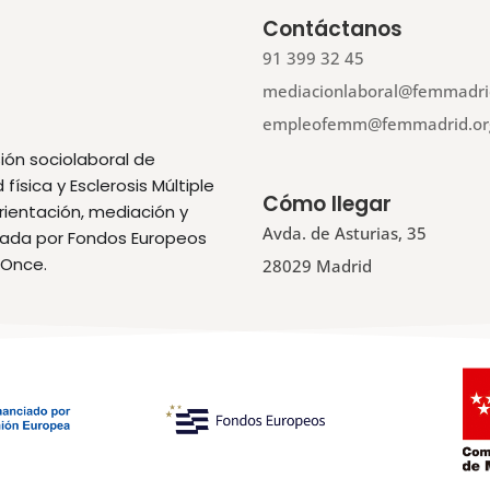
Contáctanos
91 399 32 45
mediacionlaboral@femmadri
empleofemm@femmadrid.or
ión sociolaboral de
ísica y Esclerosis Múltiple
Cómo llegar
orientación, mediación y
Avda. de Asturias, 35
ciada por Fondos Europeos
 Once.
28029 Madrid