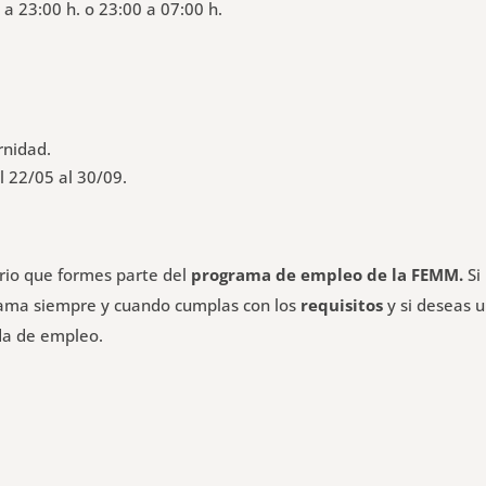
 a 23:00 h. o 23:00 a 07:00 h.
rnidad.
l 22/05 al 30/09.
ario que formes parte del
programa de empleo de la FEMM.
Si
grama siempre y cuando cumplas con los
requisitos
y si deseas 
da de empleo.