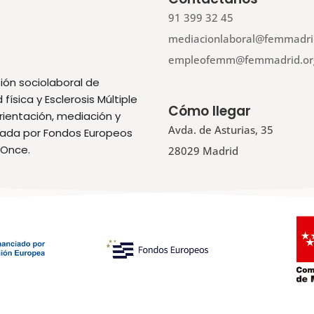
91 399 32 45
mediacionlaboral@femmadri
empleofemm@femmadrid.or
ión sociolaboral de
ísica y Esclerosis Múltiple
Cómo llegar
orientación, mediación y
Avda. de Asturias, 35
ciada por Fondos Europeos
 Once.
28029 Madrid